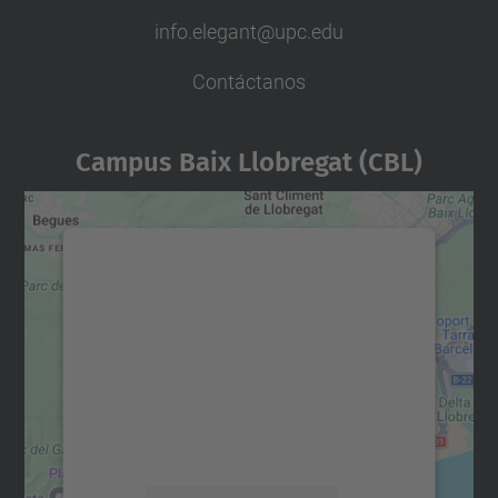
info.elegant@upc.edu
Contáctanos
Campus Baix Llobregat (CBL)
Necesitamos su consentimiento
para cargar el servicio Google
Maps.
Utilizamos un servicio de terceros para
incrustar contenido de mapas que puede
recopilar datos sobre su actividad. Le
rogamos que revise los detalles y acepte el
servicio para ver este mapa.